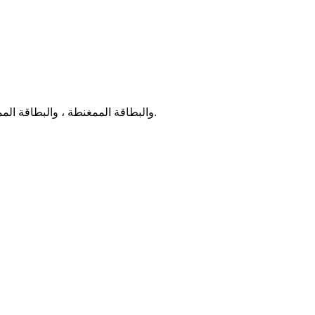
CRT-591-P هي آلة بيع بطاقات عالية الأداء ، هذا المنتج مصمم خصيصًا للتوزيع التلقائي للبطاقات (التجميع) ، ودعم بطاقة RFID ، والبطاقة الممغنطة ، والبطاقة الممغنطة ، إلخ.