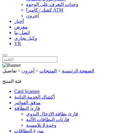
وحدات التعرف على الوجوه
كشك / كاميرا ATM
آحرون
أخبار
معرض
اتصل بنا
وكيل تجاري
VR
الصفحة الرئيسية
>
المنتجات
>
آحرون
>
تفاصيل
فئة المنتج
Card Scanner
أكشاك الخدمة الذاتية
مدقق الفواتير
قارئ البطاقة
قارئ بطاقة الإدخال اليدوي
قارئات البطاقات الآلية
وحدة لا تلامسية
موزع البطاقات