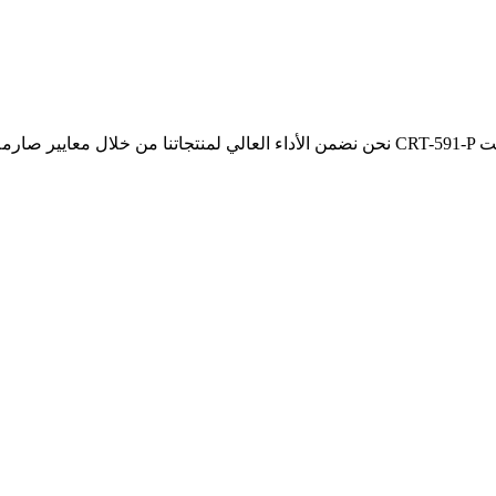
نحن نضمن الأداء العالي لمنتجاتنا من خلال معايير صارمة واختبارات دؤوبة. نتأكد من أن آلة