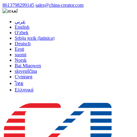
8613798299145
sales@china-creator.com
لغة
عربي
English
O'zbek
Srbija jezik (latinica)
Deutsch
Eesti
suomi
Norsk
Bai Miaowen
slovenščina
Cymraeg
ไทย
Ελληνικά