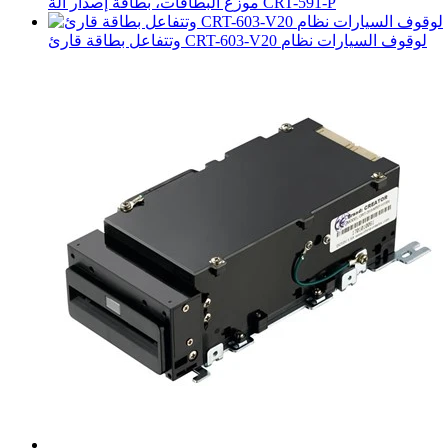
موزع البطاقات، بطاقة إصدار آلة CRT-591-P
وتتفاعل بطاقة قارئ CRT-603-V20 لوقوف السيارات نظام