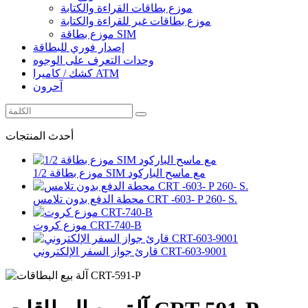
موزع بطاقات القراءة والكتابة
موزع بطاقات غير للقراءة والكتابة
موزع بطاقة SIM
إصدار فوري للبطاقة
وحدات التعرف على الوجوه
كشك / كاميرا ATM
آحرون
أحدث المنتجات
1/2 موزع بطاقة SIM مع ماسح الباركود
محطة الدفع بدون تلامس CRT -603- P 260- S.
موزع كروت CRT-740-B
قارئ جواز السفر الإلكتروني CRT-603-9001