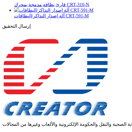
قارئ بطاقة مدمجة بمحرك CRT-310-N
آلة إصدار التذاكر/البطاقات CRT-591-M
إرسال التحقيق